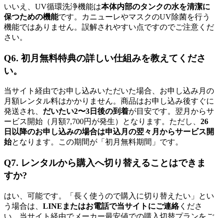
いいえ、UV循環洗浄機能は
本体内部のタンクの水を清潔に
保つための機能
です。カニューレやマスクのUV除菌を行う
機能ではありません。誤解されやすい点ですのでご注意くだ
さい。
Q6. 初月無料特典の詳しい仕組みを教えてくださ
い。
当サイト経由でお申し込みいただいた場合、お申し込み月の
月額レンタル料はかかりません。商品はお申し込み後すぐに
発送され、
だいたい2〜3日後の到着
が目安です。翌月からサ
ービス開始（月額7,700円が発生）となります。ただし、
26
日以降のお申し込みの場合は申込月の翌々月からサービス開
始
となります。この期間が「初月無料期間」です。
Q7. レンタルから購入へ切り替えることはできま
すか?
はい、可能です。「長く使うので購入に切り替えたい」とい
う場合は、
LINEまたはお電話で当サイトにご連絡
くださ
い。当サイト経由でメーカー最安値での購入切替プランをご