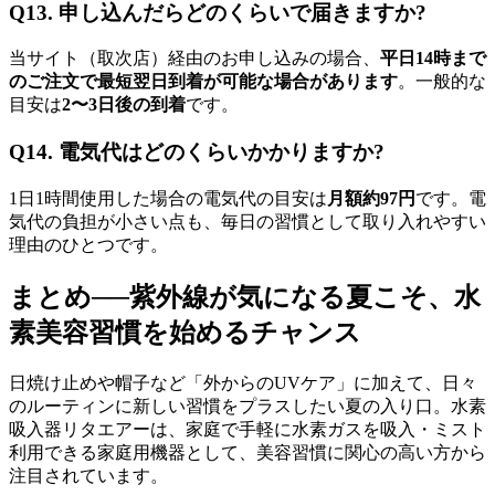
Q13. 申し込んだらどのくらいで届きますか?
当サイト（取次店）経由のお申し込みの場合、
平日14時まで
のご注文で最短翌日到着が可能な場合があります
。一般的な
目安は
2〜3日後の到着
です。
Q14. 電気代はどのくらいかかりますか?
1日1時間使用した場合の電気代の目安は
月額約97円
です。電
気代の負担が小さい点も、毎日の習慣として取り入れやすい
理由のひとつです。
まとめ──紫外線が気になる夏こそ、水
素美容習慣を始めるチャンス
日焼け止めや帽子など「外からのUVケア」に加えて、日々
のルーティンに新しい習慣をプラスしたい夏の入り口。水素
吸入器リタエアーは、家庭で手軽に水素ガスを吸入・ミスト
利用できる家庭用機器として、美容習慣に関心の高い方から
注目されています。